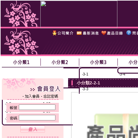
‧
1-1黃黃黃
‧
1-8
‧
2-1
‧
2-3
‧
3-1
‧
3-4
‧
1-2
‧
1-9
‧
2-2
‧
2-4
‧
3-2
‧
3-5
小分類2-2-1
‧
1-3
‧
1-10
‧
3-3
‧
1-4
‧
1-11
‧
1-5
‧
1-12
帳號
‧
1-6
‧
1-13
密碼
‧
1-7