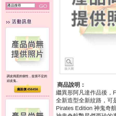
放大圖
調皮搗蛋的個性，捉摸不定的
頑皮鬼..
商品說明：
瘋殺價 456456
繼異形阿凡達作品後，Fleshl
全新造型全新紋路，可
Pirates Editio
神鬼奇航艷星傑西珍的專屬