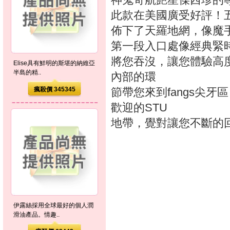
此款在美國廣受好評！五段
佈下了天羅地網，像魔
第一段入口處像經典緊時
將您吞沒，讓您體驗高
Elise具有鮮明的斯堪的納維亞
半島的精..
內部的環
瘋殺價 345345
節帶您來到fangs尖
歡迎的STU
地帶，覺對讓您不斷的
伊露絲採用全球最好的個人潤
滑油產品。情趣..