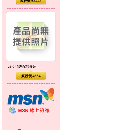
瘋殺價 63443
Lelo 情趣配飾介紹： ..
瘋殺價 4654