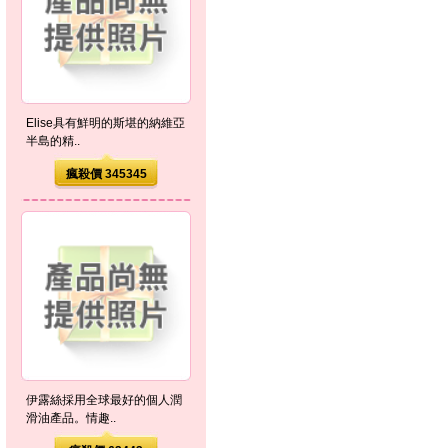
Elise具有鮮明的斯堪的納維亞
半島的精..
瘋殺價 345345
伊露絲採用全球最好的個人潤
滑油產品。情趣..