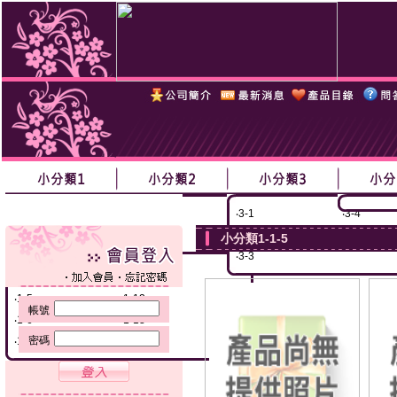
‧
1-1黃黃黃
‧
1-8
‧
2-1
‧
2-3
‧
3-1
‧
3-4
‧
1-2
‧
1-9
‧
2-2
‧
2-4
‧
3-2
‧
3-5
小分類1-1-5
‧
1-3
‧
1-10
‧
3-3
‧
1-4
‧
1-11
‧
1-5
‧
1-12
帳號
‧
1-6
‧
1-13
密碼
‧
1-7