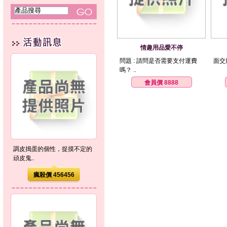
情趣用品愛不停
問題 : 請問是否需要支付運費
面交服
嗎？ ..
會員價 8888
調皮搗蛋的個性，捉摸不定的
頑皮鬼..
瘋殺價 456456