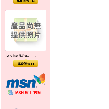
瘋殺價 63443
Lelo 情趣配飾介紹： ..
瘋殺價 4654