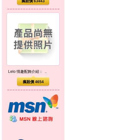
瘋殺價 63443
Lelo 情趣配飾介紹： ..
瘋殺價 4654