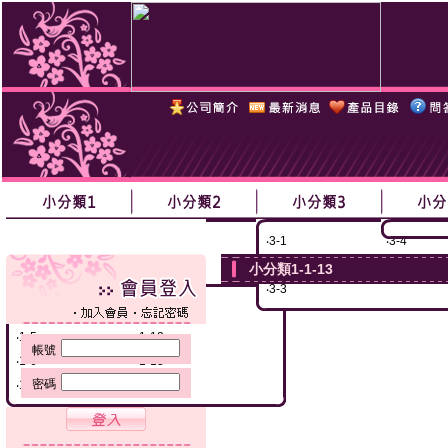
‧
1-1黃黃黃
‧
1-8
‧
2-1
‧
2-3
‧
3-1
‧
3-4
‧
1-2
‧
1-9
‧
2-2
‧
2-4
‧
3-2
‧
3-5
小分類1-1-13
‧
1-3
‧
1-10
‧
3-3
‧
1-4
‧
1-11
‧
1-5
‧
1-12
帳號
‧
1-6
‧
1-13
密碼
‧
1-7