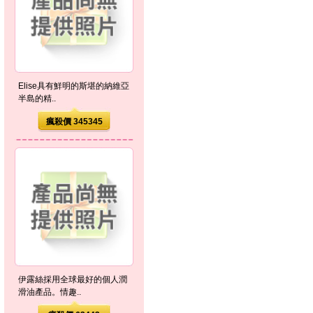
Elise具有鮮明的斯堪的納維亞
半島的精..
瘋殺價 345345
伊露絲採用全球最好的個人潤
滑油產品。情趣..