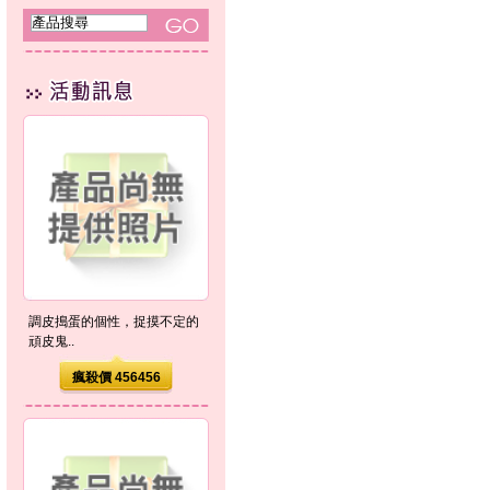
調皮搗蛋的個性，捉摸不定的
頑皮鬼..
瘋殺價 456456