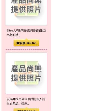
Elise具有鮮明的斯堪的納維亞
半島的精..
瘋殺價 345345
伊露絲採用全球最好的個人潤
滑油產品。情趣..