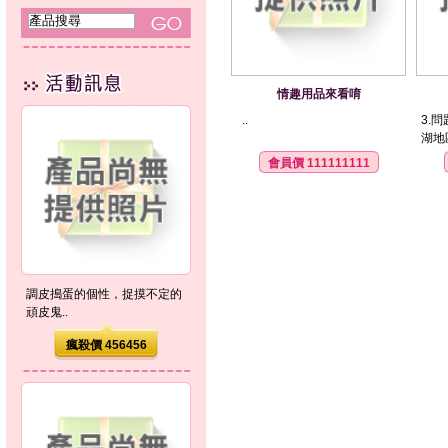
情趣用品來看唷
..
3.
湖地區
會員價 111111111
調皮搗蛋的個性，捉摸不定的
頑皮鬼..
瘋殺價 456456