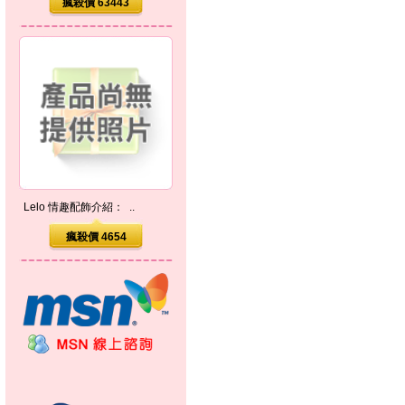
瘋殺價 63443
Lelo 情趣配飾介紹： ..
瘋殺價 4654