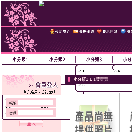
‧
1-1黃黃黃
‧
1-8
‧
2-1
‧
2-3
‧
3-1
‧
3-4
‧
1-2
‧
1-9
‧
2-2
‧
2-4
‧
3-2
‧
3-5
小分類1-1-1黃黃黃
‧
1-3
‧
1-10
‧
3-3
‧
1-4
‧
1-11
‧
1-5
‧
1-12
帳號
‧
1-6
‧
1-13
密碼
‧
1-7